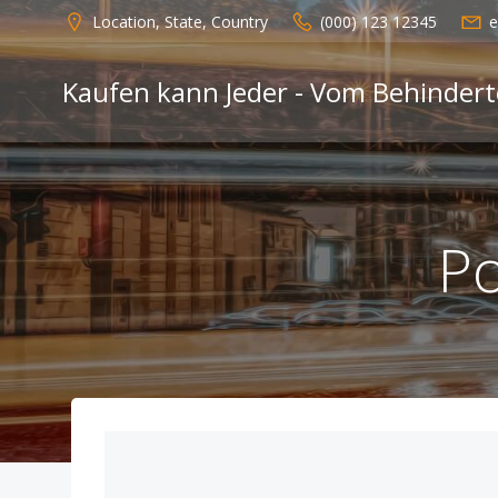
Zum
Location, State, Country
(000) 123 12345
e
Inhalt
springen
Kaufen kann Jeder - Vom Behinde
Po